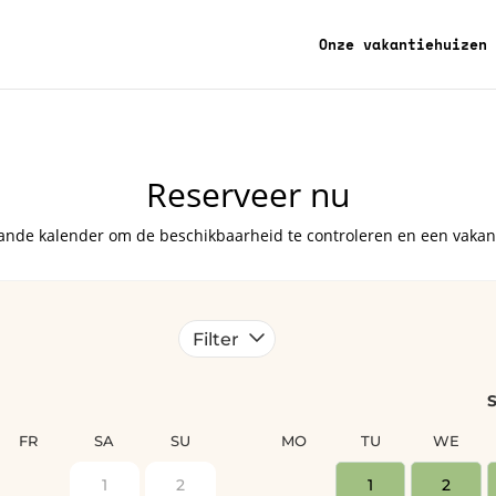
Onze vakantiehuizen
Reserveer nu
ande kalender om de beschikbaarheid te controleren en een vakant
Filter
FR
SA
SU
MO
TU
WE
1
2
1
2