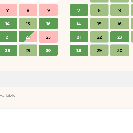
7
8
9
7
8
9
14
15
16
14
15
16
21
22
23
21
22
23
28
29
30
28
29
30
vailable