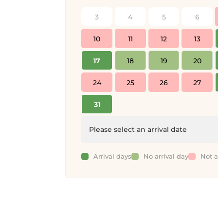
3
4
5
6
10
11
12
13
17
18
19
20
24
25
26
27
31
Please select an arrival date
Arrival days
No arrival day
Not a