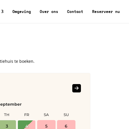
Omgeving
Over ons
Contact
Reserveer nu
iehuis te boeken.
September
TH
FR
SA
SU
MO
TU
3
4
5
6